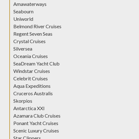
Amawaterways
Seabourn
Uniworld
Belmond River Cruises
Regent Seven Seas
Crystal Cruises
Silversea
Oceania Cruises
SeaDream Yacht Club
Windstar Cruises
Celebrit Cruises
Aqua Expeditions
Cruceros Australis
Skorpios
Antarctica XXI
Azamara Club Cruises
Ponant Yacht Cruises
Scenic Luxury Cruises
Star Clippers