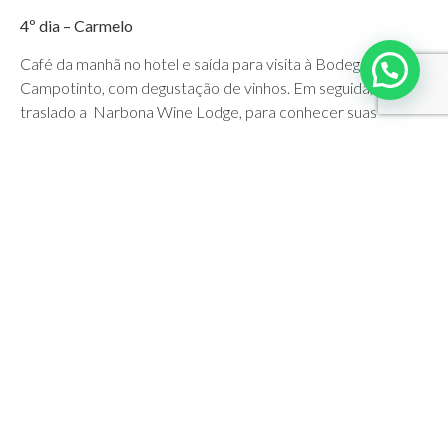
4º dia – Carmelo
Café da manhã no hotel e saída para visita à Bodega
Campotinto, com degustação de vinhos. Em seguida,
traslado a Narbona Wine Lodge, para conhecer suas
instalações e almoçar no local.
5º dia – Carmelo
Dia livre para atividades independentes.
6º dia – Carmelo – Montevidéu
Café da manhã no hotel e traslado privativo ao aeroporto
de Montevidéu
Preço sob consulta