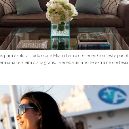
mais para explorar tudo o que Miami tem a oferecer. Com este pacot
rá uma terceira diária grátis. Receba uma noite extra de cortesia