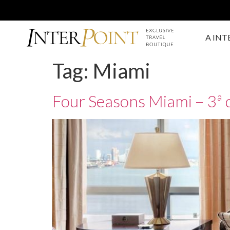
A INT
Tag:
Miami
Four Seasons Miami – 3ª d