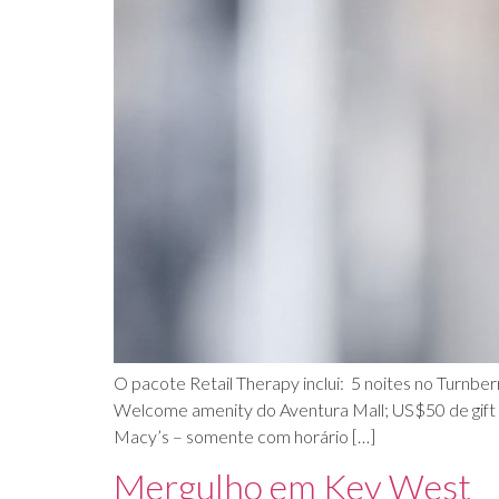
O pacote Retail Therapy inclui: 5 noites no Turnb
Welcome amenity do Aventura Mall; US$50 de gift ca
Macy’s – somente com horário […]
Mergulho em Key West