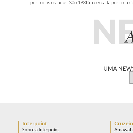
por todos os lados. São 193Km cercada por uma rica
N
A
UMA NEWS
Interpoint
Cruzeir
Sobre a Interpoint
Amawate