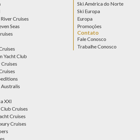
n
Ski América do Norte
d
Ski Europa
River Cruises
Europa
even Seas
Promoções
Contato
ruises
Fale Conosco
Trabalhe Conosco
Cruises
 Yacht Club
 Cruises
Cruises
editions
 Australis
ca XXI
Club Cruises
acht Cruises
xury Cruises
pers
es