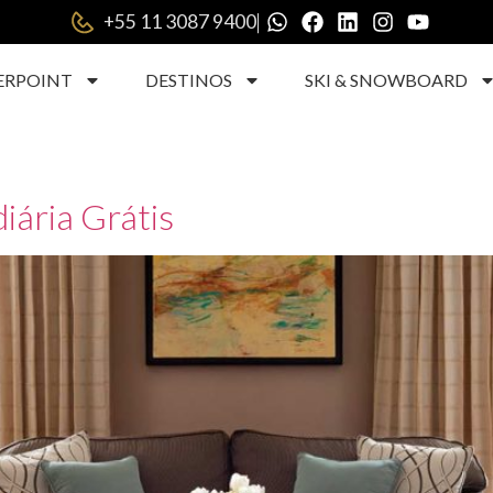
|
+55 11 3087 9400
ERPOINT
DESTINOS
SKI & SNOWBOARD
iária Grátis