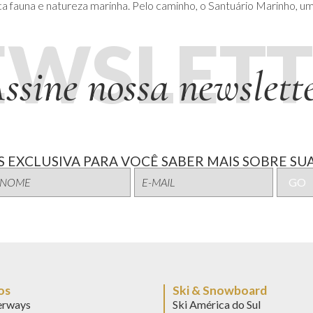
 fauna e natureza marinha. Pelo caminho, o Santuário Marinho, um r
EWSLETT
ssine nossa newslett
 EXCLUSIVA PARA VOCÊ SABER MAIS SOBRE SUA
os
Ski & Snowboard
rways
Ski América do Sul