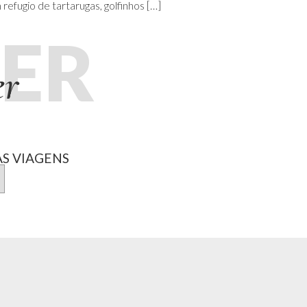
efugio de tartarugas, golfinhos […]
ER
er
S VIAGENS