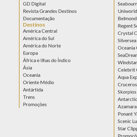
GD Digital
Seabour
Revista Grandes Destinos
Uniworl
Documentação
Belmond 
Destinos
Regent S
América Central
Crystal C
América do Sul
Silversea
América do Norte
Oceania 
Europa
SeaDream
África e Ilhas do Índico
Windstar
Ásia
Celebrit 
Oceania
Aqua Exp
Oriente Médio
Cruceros
Antártida
Skorpios
Trens
Antarcti
Promoções
Azamara 
Ponant Y
Scenic Lu
Star Clip
Promoçõ