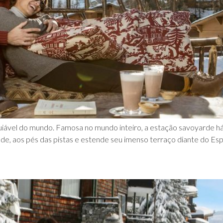
squiável do mundo. Famosa no mundo inteiro, a estação savoyarde h
ude, aos pés das pistas e estende seu imenso terraço diante do Espa