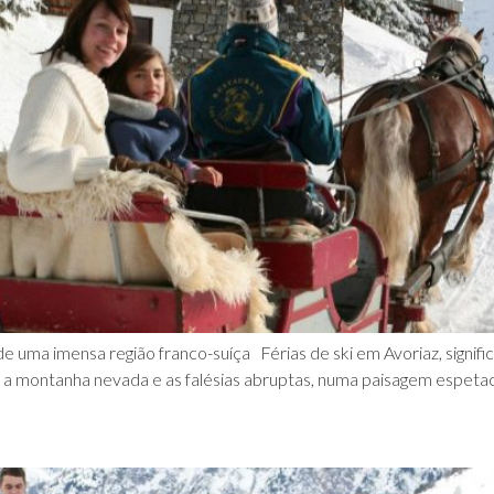
de uma imensa região franco-suíça Férias de ski em Avoriaz, signif
m a montanha nevada e as falésias abruptas, numa paisagem espetacu