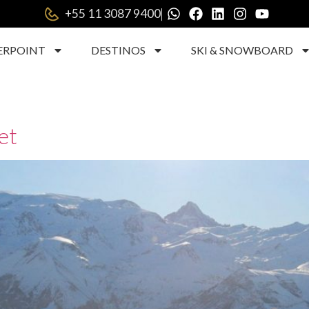
|
+55 11 3087 9400
ERPOINT
DESTINOS
SKI & SNOWBOARD
et