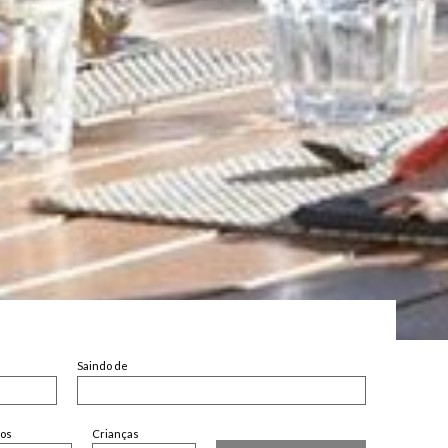
Saindo de
tos
Crianças