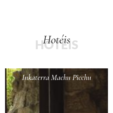
Hotéis
HOTÉIS
Inkaterra Machu Picchu