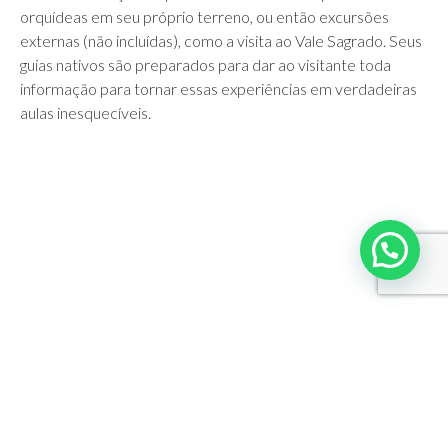
orquídeas em seu próprio terreno, ou então excursões
externas (não incluídas), como a visita ao Vale Sagrado. Seus
guias nativos são preparados para dar ao visitante toda
informação para tornar essas experiências em verdadeiras
aulas inesquecíveis.
NEWSLETTER
Assine nossa newsletter
UMA NEWS EXCLUSIVA PARA VOCÊ SABER