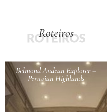
Roteiros
ROTEIROS
Belmond Andean Explorer –
Peruvian Highlands