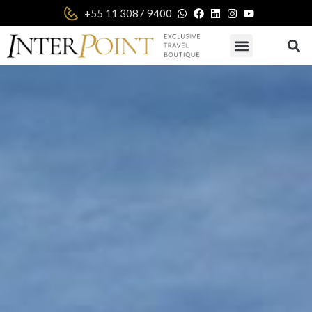
|
+55 11 3087 9400