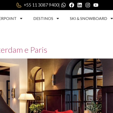
|
+55 11 3087 9400
ERPOINT
DESTINOS
SKI & SNOWBOARD
erdam e Paris