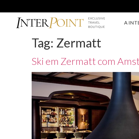
A INT
Tag:
Zermatt
Ski em Zermatt com Amst