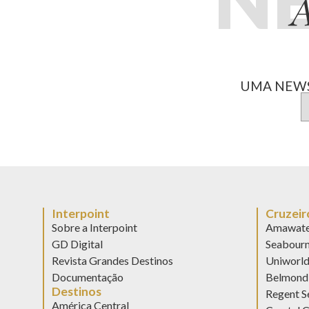
A
UMA NEWS
Interpoint
Cruzeir
Sobre a Interpoint
Amawate
GD Digital
Seabour
Revista Grandes Destinos
Uniworl
Documentação
Belmond 
Destinos
Regent S
América Central