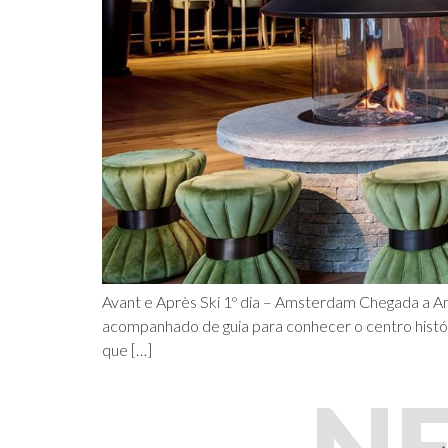
Avant e Après Ski 1º dia – Amsterdam Chegada a A
acompanhado de guia para conhecer o centro histór
que […]
N