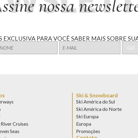
ssine nossa newslett
 EXCLUSIVA PARA VOCÊ SABER MAIS SOBRE SUA
os
Ski & Snowboard
rways
Ski América do Sul
n
Ski América do Norte
d
Ski Europa
River Cruises
Europa
even Seas
Promoções
Contato