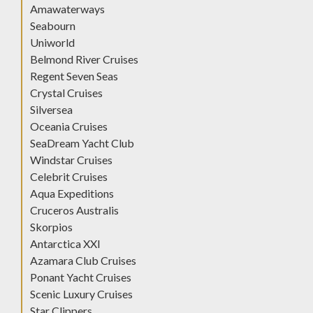
Amawaterways
Seabourn
Uniworld
Belmond River Cruises
Regent Seven Seas
Crystal Cruises
Silversea
Oceania Cruises
SeaDream Yacht Club
Windstar Cruises
Celebrit Cruises
Aqua Expeditions
Cruceros Australis
Skorpios
Antarctica XXI
Azamara Club Cruises
Ponant Yacht Cruises
Scenic Luxury Cruises
Star Clippers