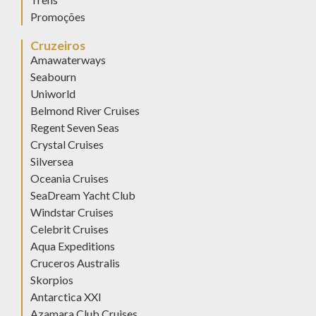
Promoções
Cruzeiros
Amawaterways
Seabourn
Uniworld
Belmond River Cruises
Regent Seven Seas
Crystal Cruises
Silversea
Oceania Cruises
SeaDream Yacht Club
Windstar Cruises
Celebrit Cruises
Aqua Expeditions
Cruceros Australis
Skorpios
Antarctica XXI
Azamara Club Cruises