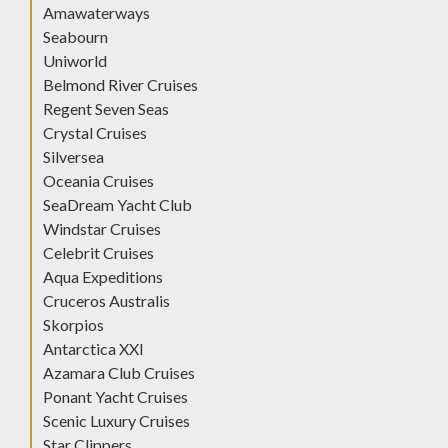
Amawaterways
Seabourn
Uniworld
Belmond River Cruises
Regent Seven Seas
Crystal Cruises
Silversea
Oceania Cruises
SeaDream Yacht Club
Windstar Cruises
Celebrit Cruises
Aqua Expeditions
Cruceros Australis
Skorpios
Antarctica XXI
Azamara Club Cruises
Ponant Yacht Cruises
Scenic Luxury Cruises
Star Clippers