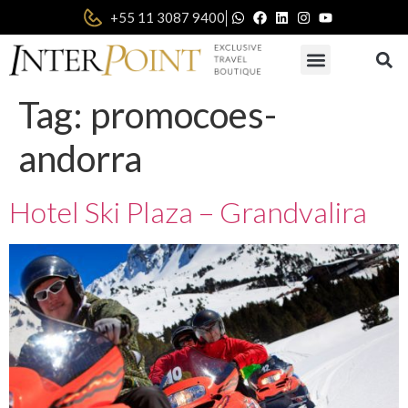
|
+55 11 3087 9400
Tag:
promocoes-
andorra
Hotel Ski Plaza – Grandvalira