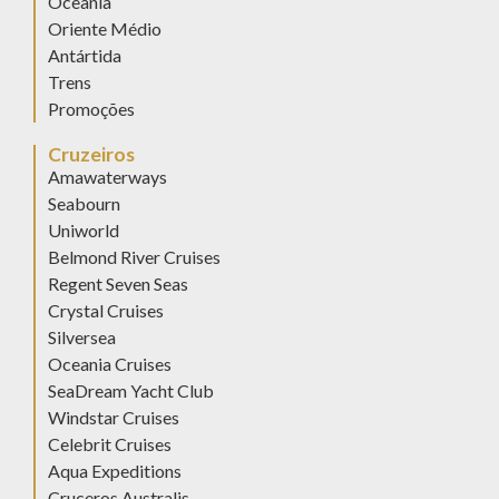
Oceania
Oriente Médio
Antártida
Trens
Promoções
Cruzeiros
Amawaterways
Seabourn
Uniworld
Belmond River Cruises
Regent Seven Seas
Crystal Cruises
Silversea
Oceania Cruises
SeaDream Yacht Club
Windstar Cruises
Celebrit Cruises
Aqua Expeditions
Cruceros Australis