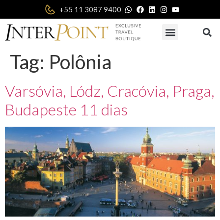
|
+55 11 3087 9400
Tag:
Polônia
Varsóvia, Lódz, Cracóvia, Praga,
Budapeste 11 dias