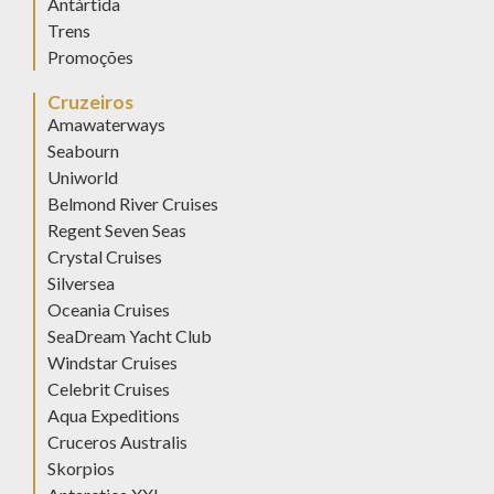
Antártida
Trens
Promoções
Cruzeiros
Amawaterways
Seabourn
Uniworld
Belmond River Cruises
Regent Seven Seas
Crystal Cruises
Silversea
Oceania Cruises
SeaDream Yacht Club
Windstar Cruises
Celebrit Cruises
Aqua Expeditions
Cruceros Australis
Skorpios