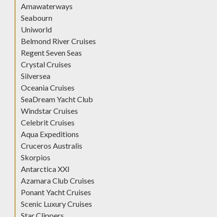
Amawaterways
Seabourn
Uniworld
Belmond River Cruises
Regent Seven Seas
Crystal Cruises
Silversea
Oceania Cruises
SeaDream Yacht Club
Windstar Cruises
Celebrit Cruises
Aqua Expeditions
Cruceros Australis
Skorpios
Antarctica XXI
Azamara Club Cruises
Ponant Yacht Cruises
Scenic Luxury Cruises
Star Clippers