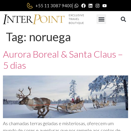
|
+55 11 3087 9400
Tag:
noruega
Aurora Boreal & Santa Claus –
5 dias
As chamadas terras geladas e misteriosas, oferecem um
mundo de cores e aventuras que nos remete aos contos de