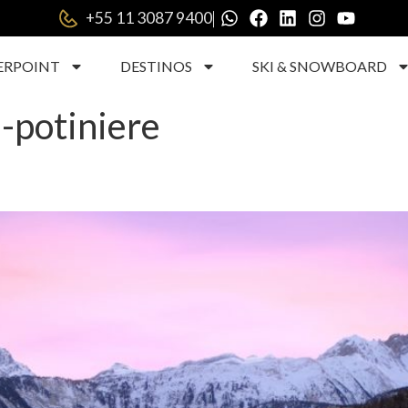
|
+55 11 3087 9400
ERPOINT
DESTINOS
SKI & SNOWBOARD
a-potiniere