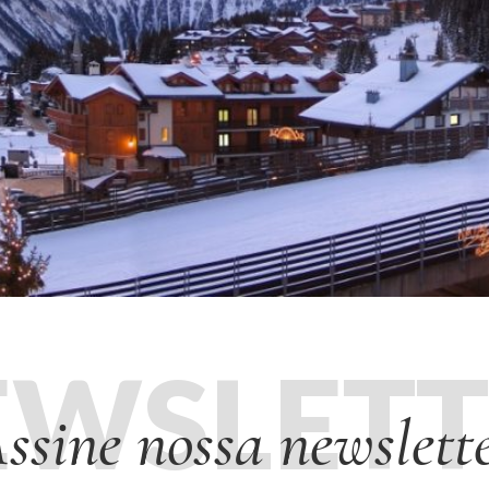
EWSLETT
ssine nossa newslett