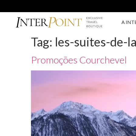
A INT
Tag:
les-suites-de-l
Promoções Courchevel