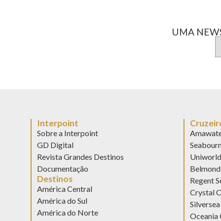
UMA NEWS
Interpoint
Cruzeir
Sobre a Interpoint
Amawate
GD Digital
Seabour
Revista Grandes Destinos
Uniworl
Documentação
Belmond 
Destinos
Regent S
América Central
Crystal C
América do Sul
Silversea
América do Norte
Oceania 