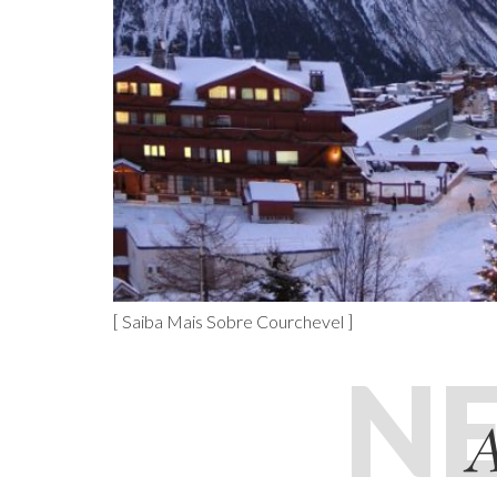
[ Saiba Mais Sobre Courchevel ]
N
A