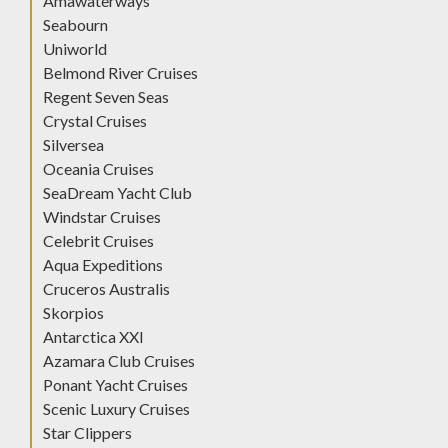
Amawaterways
Seabourn
Uniworld
Belmond River Cruises
Regent Seven Seas
Crystal Cruises
Silversea
Oceania Cruises
SeaDream Yacht Club
Windstar Cruises
Celebrit Cruises
Aqua Expeditions
Cruceros Australis
Skorpios
Antarctica XXI
Azamara Club Cruises
Ponant Yacht Cruises
Scenic Luxury Cruises
Star Clippers