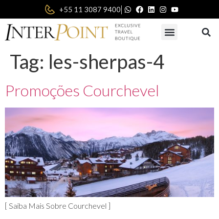
|
+55 11 3087 9400
Tag:
les-sherpas-4
Promoções Courchevel
[ Saiba Mais Sobre Courchevel ]