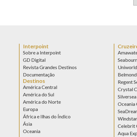
Interpoint
Cruzeir
Sobre a Interpoint
Amawate
GD Digital
Seabour
Revista Grandes Destinos
Uniworl
Documentação
Belmond 
Destinos
Regent S
América Central
Crystal C
América do Sul
Silversea
América do Norte
Oceania 
Europa
SeaDream
África e Ilhas do Índico
Windstar
Ásia
Celebrit 
Oceania
Aqua Exp