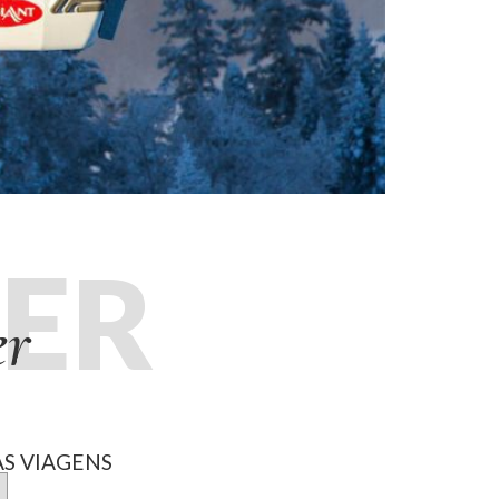
ER
er
S VIAGENS