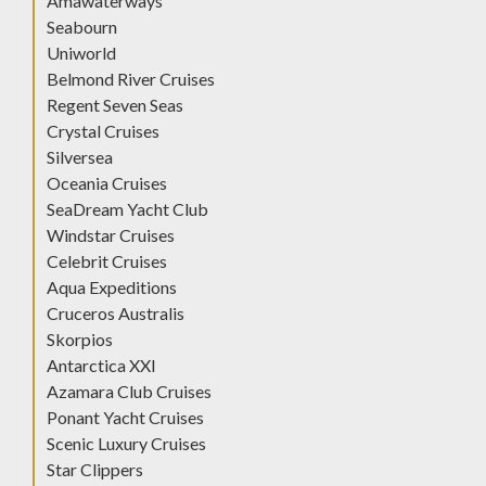
Amawaterways
Seabourn
Uniworld
Belmond River Cruises
Regent Seven Seas
Crystal Cruises
Silversea
Oceania Cruises
SeaDream Yacht Club
Windstar Cruises
Celebrit Cruises
Aqua Expeditions
Cruceros Australis
Skorpios
Antarctica XXI
Azamara Club Cruises
Ponant Yacht Cruises
Scenic Luxury Cruises
Star Clippers