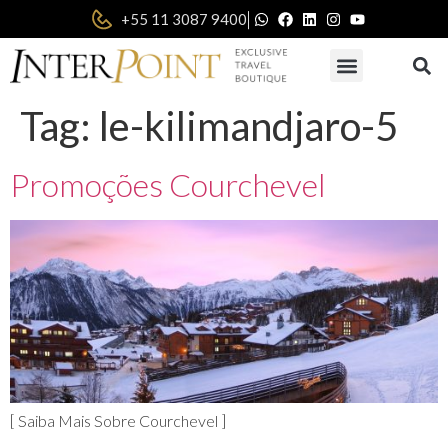
|
+55 11 3087 9400
Tag:
le-kilimandjaro-5
Promoções Courchevel
[ Saiba Mais Sobre Courchevel ]