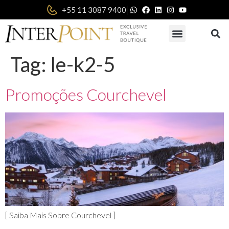
|
+55 11 3087 9400
Tag:
le-k2-5
Promoções Courchevel
[ Saiba Mais Sobre Courchevel ]