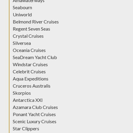
Amawaterways
Seabourn
Uniworld
Belmond River Cruises
Regent Seven Seas
Crystal Cruises
Silversea
Oceania Cruises
SeaDream Yacht Club
Windstar Cruises
Celebrit Cruises
Aqua Expeditions
Cruceros Australis
Skorpios
Antarctica XXI
Azamara Club Cruises
Ponant Yacht Cruises
Scenic Luxury Cruises
Star Clippers