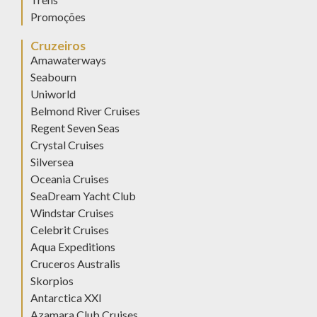
Promoções
Cruzeiros
Amawaterways
Seabourn
Uniworld
Belmond River Cruises
Regent Seven Seas
Crystal Cruises
Silversea
Oceania Cruises
SeaDream Yacht Club
Windstar Cruises
Celebrit Cruises
Aqua Expeditions
Cruceros Australis
Skorpios
Antarctica XXI
Azamara Club Cruises