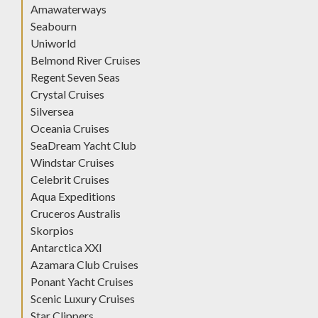
Amawaterways
Seabourn
Uniworld
Belmond River Cruises
Regent Seven Seas
Crystal Cruises
Silversea
Oceania Cruises
SeaDream Yacht Club
Windstar Cruises
Celebrit Cruises
Aqua Expeditions
Cruceros Australis
Skorpios
Antarctica XXI
Azamara Club Cruises
Ponant Yacht Cruises
Scenic Luxury Cruises
Star Clippers