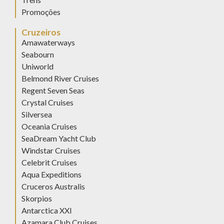
Promoções
Cruzeiros
Amawaterways
Seabourn
Uniworld
Belmond River Cruises
Regent Seven Seas
Crystal Cruises
Silversea
Oceania Cruises
SeaDream Yacht Club
Windstar Cruises
Celebrit Cruises
Aqua Expeditions
Cruceros Australis
Skorpios
Antarctica XXI
Azamara Club Cruises