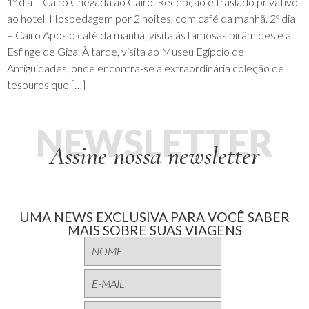
1º dia – Cairo Chegada ao Cairo. Recepção e traslado privativo
ao hotel. Hospedagem por 2 noites, com café da manhã. 2º dia
– Cairo Após o café da manhã, visita às famosas pirâmides e a
Esfinge de Giza. À tarde, visita ao Museu Egípcio de
Antiguidades, onde encontra-se a extraordinária coleção de
tesouros que […]
NEWSLETTER
Assine nossa newsletter
UMA NEWS EXCLUSIVA PARA VOCÊ SABER
MAIS SOBRE SUAS VIAGENS