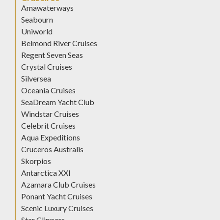
Amawaterways
Seabourn
Uniworld
Belmond River Cruises
Regent Seven Seas
Crystal Cruises
Silversea
Oceania Cruises
SeaDream Yacht Club
Windstar Cruises
Celebrit Cruises
Aqua Expeditions
Cruceros Australis
Skorpios
Antarctica XXI
Azamara Club Cruises
Ponant Yacht Cruises
Scenic Luxury Cruises
Star Clippers