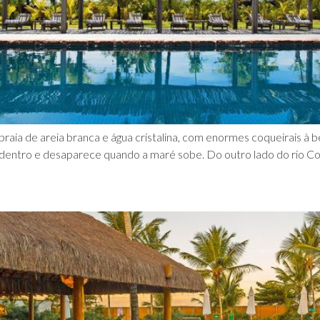
raia de areia branca e água cristalina, com enormes coqueirais à b
adentro e desaparece quando a maré sobe. Do outro lado do rio C