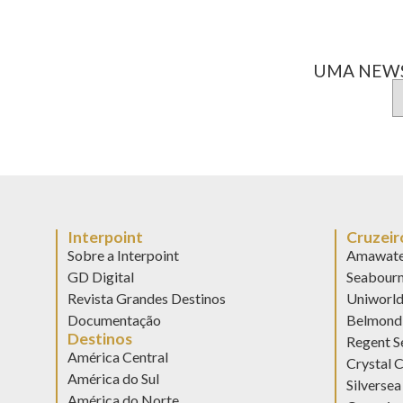
UMA NEWS
Interpoint
Cruzeir
Sobre a Interpoint
Amawate
GD Digital
Seabour
Revista Grandes Destinos
Uniworl
Documentação
Belmond 
Destinos
Regent S
América Central
Crystal C
América do Sul
Silversea
América do Norte