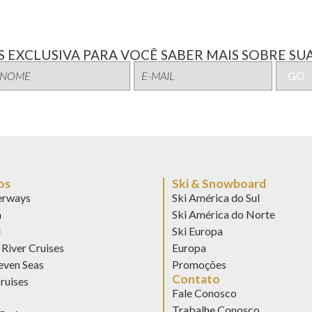
 EXCLUSIVA PARA VOCÊ SABER MAIS SOBRE SUA
os
Ski & Snowboard
rways
Ski América do Sul
n
Ski América do Norte
d
Ski Europa
River Cruises
Europa
even Seas
Promoções
Contato
ruises
Fale Conosco
Trabalhe Conosco