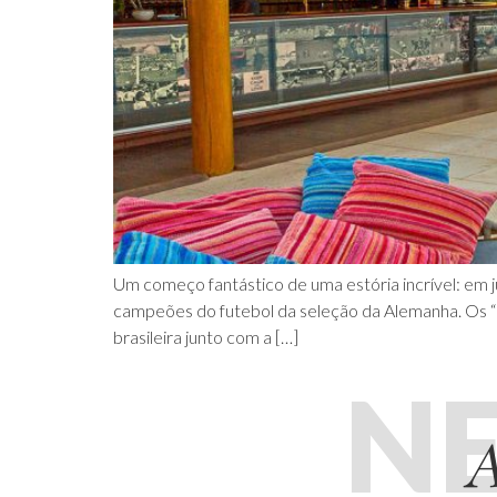
Um começo fantástico de uma estória incrível: em 
campeões do futebol da seleção da Alemanha. Os “m
brasileira junto com a […]
N
A