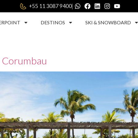
|
+55 11 3087 9400
ERPOINT
DESTINOS
SKI & SNOWBOARD
do Corumbau