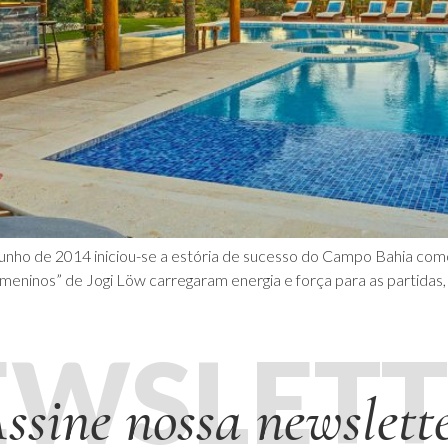
junho de 2014 iniciou-se a estória de sucesso do Campo Bahia com
eninos” de Jogi Löw carregaram energia e força para as partidas,
EWSLETT
ssine nossa newslett