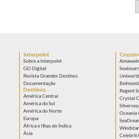
Interpoint
Cruzeir
Sobre a Interpoint
Amawate
GD Digital
Seabour
Revista Grandes Destinos
Uniworl
Documentação
Belmond 
Destinos
Regent S
América Central
Crystal C
América do Sul
Silversea
América do Norte
Oceania 
Europa
SeaDream
África e Ilhas do Índico
Windstar
Ásia
Celebrit 