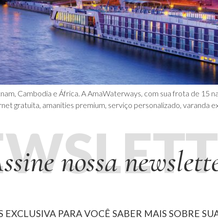
ietnam, Cambodia e África. A AmaWaterways, com sua frota de 15 na
et gratuita, amanities premium, serviço personalizado, varanda ex
EWSLETT
ssine nossa newslett
 EXCLUSIVA PARA VOCÊ SABER MAIS SOBRE SUA