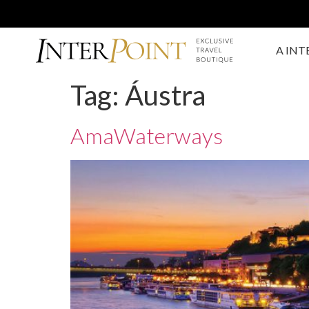
A INT
Tag:
Áustra
AmaWaterways