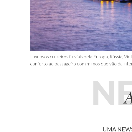
Luxuosos cruzeiros fluviais pela Europa, Rússia, V
conforto ao passageiro com mimos que vão da intern
N
A
UMA NEWS