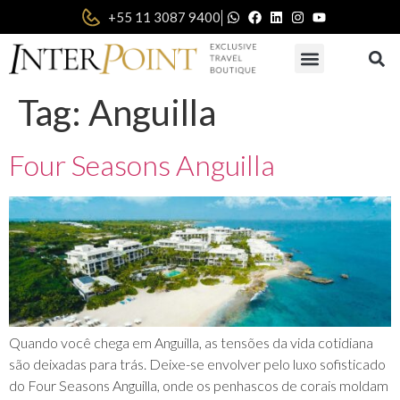
|
+55 11 3087 9400
Tag:
Anguilla
Four Seasons Anguilla
Quando você chega em Anguilla, as tensões da vida cotidiana
são deixadas para trás. Deixe-se envolver pelo luxo sofisticado
do Four Seasons Anguilla, onde os penhascos de corais moldam