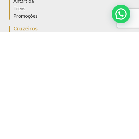
Antártida
Trens
Promoções
Cruzeiros
Amawaterways
Seabourn
Uniworld
Belmond River Cruises
Regent Seven Seas
Crystal Cruises
Silversea
Oceania Cruises
SeaDream Yacht Club
Windstar Cruises
Celebrit Cruises
Aqua Expeditions
Cruceros Australis
Skorpios
Antarctica XXI