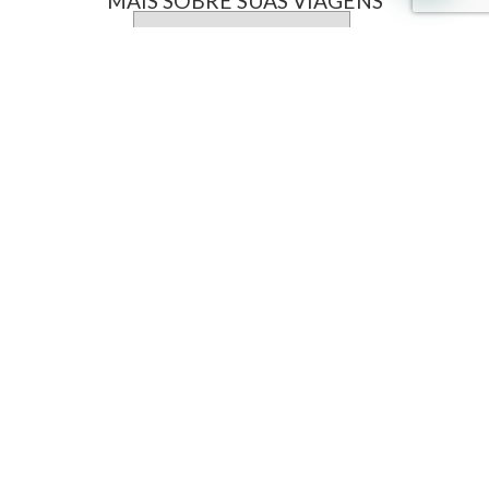
MAIS SOBRE SUAS VIAGENS
Interpoint
Sobre a Interpoint
GD Digital
Revista Grandes Destinos
Documentação
Destinos
América Central
América do Sul