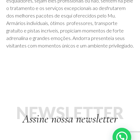
esquiadores, sejam eles profissionais ou não, sentem na pele
o tratamento e os serviços excepcionais ao desfrutarem
dos melhores pacotes de esqui oferecidos pelo Mu.
Armários individuais, ótimos professores, transporte
gratuito e pistas incríveis, propiciam momentos de forte
adrenalina e grandes emoções. Andorra presenteia seus
visitantes com momentos únicos e um ambiente privilegiado.
NEWSLETTER
Assine nossa newsletter