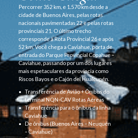
Percorrer 352 km, e 1.570 km desde a
cidade de Buenos Aires, pelas rotas
nacionais pavimentadas 22 e pelas rotas
provinciais 21. O último trecho
corresponde à Rota Provincial 26 e após
52 km. Você chega a Caviahue, porta de
entrada do Parque Provincial Copahue –
Caviahue, passando por um dos lugares
mais espetaculares da província como
Riscos Bayos e o Cajón del Hualcupén.
Transferência de Avião + Ônibus do
terminal NQN-CAV Rotas Aéreas
Transferência para o ônibus da linha
Caviahue
De ônibus (Buenos Aires – Neuquén
– Caviahue)