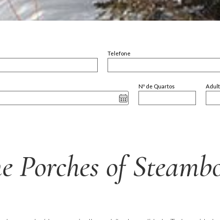
Telefone
Nº de Quartos
Adul
e Porches of Steamb