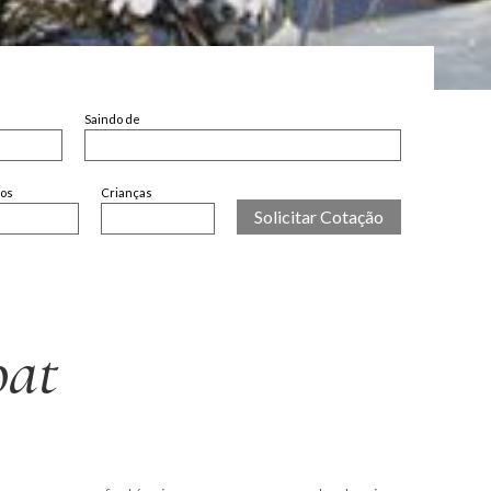
Saindo de
tos
Crianças
oat