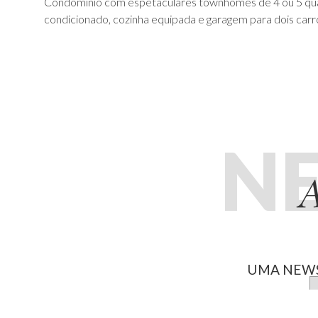
Condomínio com espetaculares townhomes de 4 ou 5 quart
condicionado, cozinha equipada e garagem para dois carr
N
A
UMA NEWS