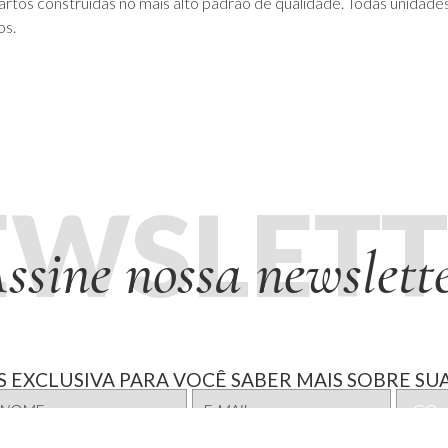
os construídas no mais alto padrão de qualidade. Todas unidades 
os.
EWSLETT
ssine nossa newslett
 EXCLUSIVA PARA VOCÊ SABER MAIS SOBRE SUA