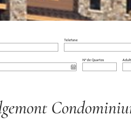
Telefone
Nº de Quartos
Adul
dgemont Condominiu