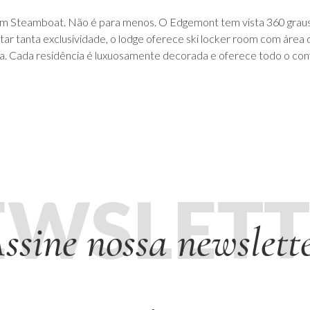
 Steamboat. Não é para menos. O Edgemont tem vista 360 graus pa
etar tanta exclusividade, o lodge oferece ski locker room com área
lia. Cada residência é luxuosamente decorada e oferece todo o con
EWSLETT
ssine nossa newslett