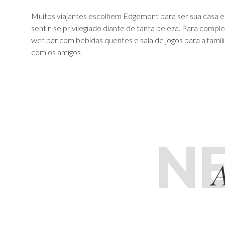
Muitos viajantes escolhem Edgemont para ser sua casa em
sentir-se privilegiado diante de tanta beleza. Para compl
wet bar com bebidas quentes e sala de jogos para a famí
com os amigos
N
A