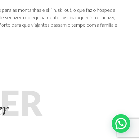
ra as montanhas e ski in, ski out, o que faz o hóspede
 de secagem do equipamento, piscina aquecida e jacuzzi,
forto para que viajantes passam o tempo com a família e
ER
er