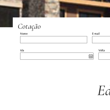
Cotação
Nome
E-mail
Ida
Volta
E