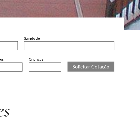
Saindo de
tos
Crianças
es