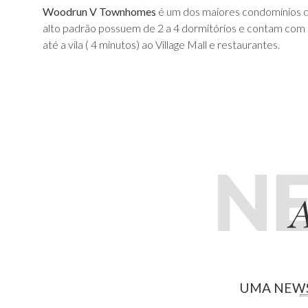
Woodrun V Townhomes
é um dos maiores condomínios de 
alto padrão possuem de 2 a 4 dormitórios e contam com co
até a vila ( 4 minutos) ao Village Mall e restaurantes.
N
A
UMA NEWS