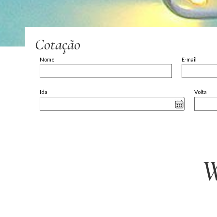
Cotação
Nome
E-mail
Ida
Volta
W