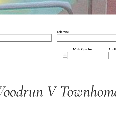
Telefone
Nº de Quartos
Adul
oodrun V Townhom