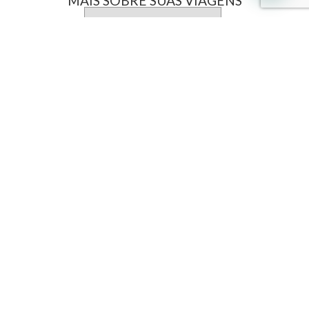
MAIS SOBRE SUAS VIAGENS
Interpoint
Sobre a Interpoint
GD Digital
Revista Grandes Destinos
Documentação
Destinos
América Central
América do Sul