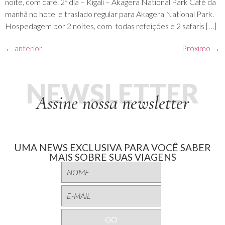
noite, com café. 2º dia – Kigali – Akagera National Park Café da
manhã no hotel e traslado regular para Akagera National Park.
Hospedagem por 2 noites, com todas refeições e 2 safaris […]
←
anterior
Próximo
→
NEWSLETTER
Assine nossa newsletter
UMA NEWS EXCLUSIVA PARA VOCÊ SABER
MAIS SOBRE SUAS VIAGENS