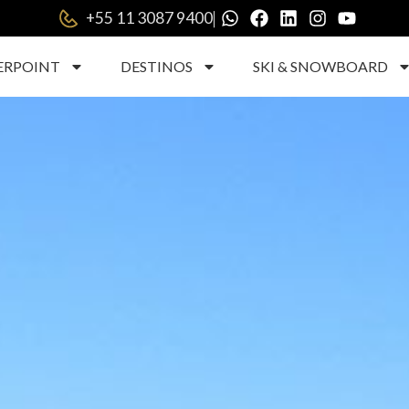
|
+55 11 3087 9400
ERPOINT
DESTINOS
SKI & SNOWBOARD