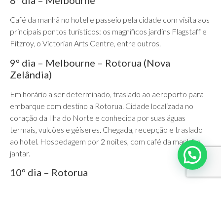
8º dia – Melbourne
Café da manhã no hotel e passeio pela cidade com visita aos
principais pontos turísticos: os magníficos jardins Flagstaff e
Fitzroy, o Victorian Arts Centre, entre outros.
9º dia – Melbourne – Rotorua (Nova
Zelândia)
Em horário a ser determinado, traslado ao aeroporto para
embarque com destino a Rotorua. Cidade localizada no
coração da Ilha do Norte e conhecida por suas águas
termais, vulcões e gêiseres. Chegada, recepção e traslado
ao hotel. Hospedagem por 2 noites, com café da manhã e
jantar.
10º dia – Rotorua
Dia inteiramente livre para atividades independentes.
Sugerimos visita a Wakarewarewa, famoso centro termal
com gêiseres e piscinas efervescentes, ao vilarejo maori, ao