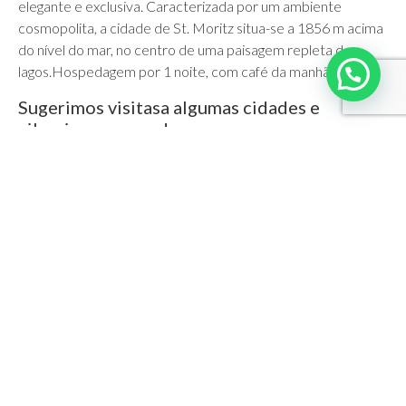
elegante e exclusiva. Caracterizada por um ambiente
cosmopolita, a cidade de St. Moritz situa-se a 1856 m acima
do nível do mar, no centro de uma paisagem repleta de
lagos.Hospedagem por 1 noite, com café da manhã.
Sugerimos visitasa algumas cidades e
vilarejos nos arredores:
Interlaken –
situada entre os Lagos Thune Brienz
Montreaux –
famosa por seus festivais de música e situada à
beira do Lago Lemán.
Gruyères –
cidade medieval cercada por muralhas.
A paisagem dessa região parece um conto de fadas –
belíssimas planícies, lagos e montanhas tipicamente suíças.
CIDADE
HOTEL
CATEGORIA
NOITES