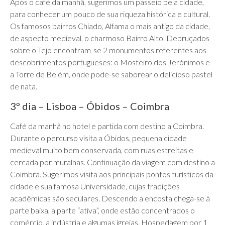
Após o café da manhã, sugerimos um passeio pela cidade,
para conhecer um pouco de sua riqueza histórica e cultural.
Os famosos bairros Chiado, Alfama o mais antigo da cidade,
de aspecto medieval, o charmoso Bairro Alto. Debruçados
sobre o Tejo encontram-se 2 monumentos referentes aos
descobrimentos portugueses: o Mosteiro dos Jerónimos e
a Torre de Belém, onde pode-se saborear o delicioso pastel
de nata.
3º dia – Lisboa – Óbidos – Coimbra
Café da manhã no hotel e partida com destino a Coimbra.
Durante o percurso visita a Óbidos, pequena cidade
medieval muito bem conservada, com ruas estreitas e
cercada por muralhas. Continuação da viagem com destino a
Coimbra. Sugerimos visita aos principais pontos turísticos da
cidade e sua famosa Universidade, cujas tradições
acadêmicas são seculares. Descendo a encosta chega-se à
parte baixa, a parte “ativa”, onde estão concentrados o
comércio, a indústria e algumas igrejas. Hospedagem por 1