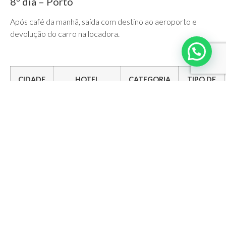
8º dia – Porto
Após café da manhã, saída com destino ao aeroporto e
devolução do carro na locadora.
CIDADE
HOTEL
CATEGORIA
TIPO DE
APTO
Lisboa
Pousada de
Luxo
Deluxe
Lisboa
Coimbra
Quinta das
Luxo
Standard
Lágrimas
Vale do
Quinta da
Luxo
Superior
Douro
Pacheca