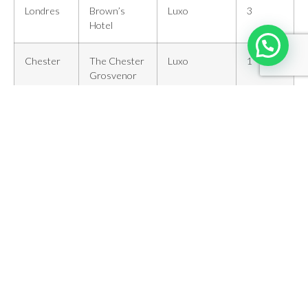
Londres
Brown’s
Luxo
3
Hotel
Chester
The Chester
Luxo
1
Grosvenor
Observação:
É importante lembrar que os países de colonização britânica
adotam a direção do lado direito. Existem 2 maneiras de se
fazer o roteiro acima:
Locação de carro
Carro com motorista
O roteiro inclui:
3 noites em Londres
1 noite em Chester