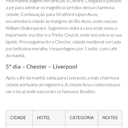
Pela manhã viagem em direção a Oxford. Chegada e passeio
a pé para admirar os magníficos prédios dessa charmosa
cidade. Continuação para Stratford-Upon-Avon,
encantadora cidade às margens do Rio Avon, onde nasceu
William Shakespeare. Sugerimos visita à casa onde viveu o
importante escritor e a Trinity Church, onde encontra-se sua
lápide. Prosseguimento a Chester, cidade medieval cercada
por belíssima muralha. Hospedagem por 1 noite, com café
da manhã.
5º dia – Chester – Liverpool
Após café da manhã, saída para Liverpool, a mais charmosa
cidade portuária da Inglaterra. A cidade ficou conhecida por
ser o local onde nasceram os famosos Beatles.
CIDADE
HOTEL
CATEGORIA
NOITES