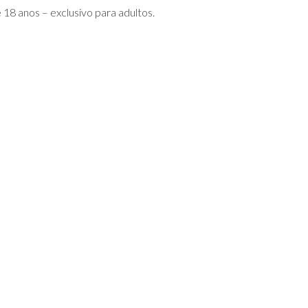
18 anos – exclusivo para adultos.
 etc.
rasileiro:
ra de identidade original e em bom estado de conservação (não é v
onibilidade e alteração sem aviso prévio.