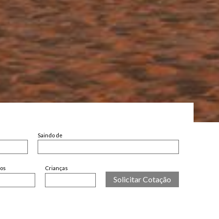
Saindo de
tos
Crianças