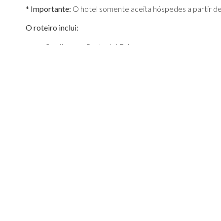
* Importante:
O hotel somente aceita hóspedes a partir de 
O roteiro inclui:
3 noites em Punta del Este
Café da manhã diário
O
roteiro
não inclui:
Passagem aérea
Despesas com documentos e vistos
Despesas de caráter pessoal, gorjetas, telefonemas,
Qualquer item que não esteja no programa
Documentação necessária para portadores de passaporte b
Passaporte: com validade mínima de 6 meses ou cartei
Visto: não é necessário visto para o Uruguai
Vacina: não é necessário
Valores em dólares americanos por pessoa, sujeitos à disp