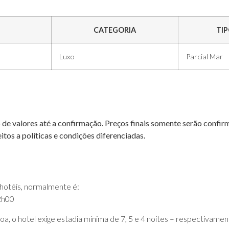
L
CATEGORIA
TIP
Luxo
Parcial Mar
o de valores até a confirmação. Preços finais somente serão confi
eitos a políticas e condições diferenciadas.
s hotéis, normalmente é:
2h00
oa, o hotel exige estadia mínima de 7, 5 e 4 noites – respectivamen