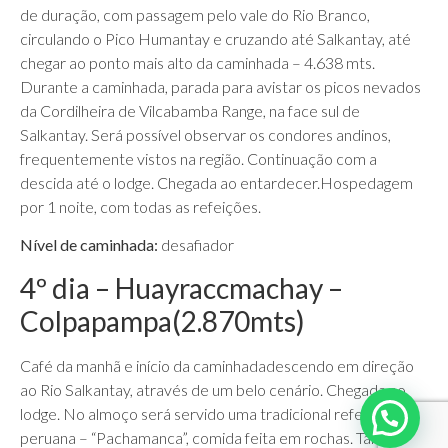
de duração, com passagem pelo vale do Rio Branco,
circulando o Pico Humantay e cruzando até Salkantay, até
chegar ao ponto mais alto da caminhada – 4.638 mts.
Durante a caminhada, parada para avistar os picos nevados
da Cordilheira de Vilcabamba Range, na face sul de
Salkantay. Será possível observar os condores andinos,
frequentemente vistos na região. Continuação com a
descida até o lodge. Chegada ao entardecer.Hospedagem
por 1 noite, com todas as refeições.
Nível de caminhada:
desafiador
4º dia – Huayraccmachay –
Colpapampa(2.870mts)
Café da manhã e início da caminhadadescendo em direção
ao Rio Salkantay, através de um belo cenário. Chegada ao
lodge. No almoço será servido uma tradicional refeição
peruana – “Pachamanca”, comida feita em rochas. Tarde livre