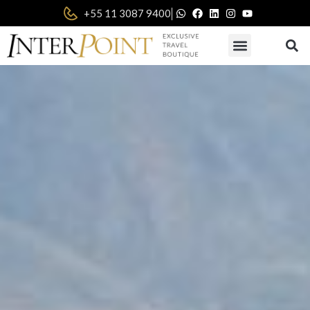
|
+55 11 3087 9400