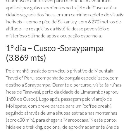
charmoso e confortável para recebê-lo. A aventura é
apoiada por guias experientes no trajeto de Cusco até a
cidade sagrada dos incas, em um caminho repleto de visuais
incríveis – como o pico de Salkantay, com 6.270 metros de
altitude – e resquícios da história desse povo sábio e
misterioso dizimado após a ocupação espanhola.
1º dia – Cusco -Soraypampa
(3.869 mts)
Pela manhã, traslado em veículo privativo da Mountain
Travel of Peru, acompanhado por guia especializado, com
destino a Soraypampa. Durante o percurso, visita às ruínas
incas de Tarawasi, perto da cidade de Limatambo (aprox.
1h50 de Cusco). Logo após, passagem pelo vilarejo de
Mollepata, com breve parada para um “coffee break”,
seguindo através de uma sinuosa estrada nas montanhas
(aprox.30 min), para chegar a Marcoccasa. Neste ponto,
inicia-se o trekking, opcional, de aproximadamente 6hs de