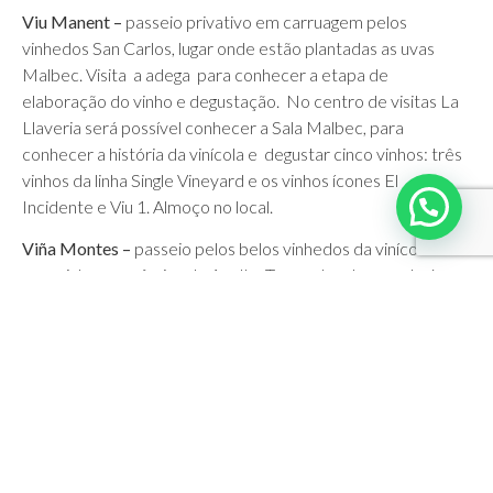
Viu Manent –
passeio privativo em carruagem pelos
vinhedos San Carlos, lugar onde estão plantadas as uvas
Malbec. Visita a adega para conhecer a etapa de
elaboração do vinho e degustação. No centro de visitas La
Llaveria será possível conhecer a Sala Malbec, para
conhecer a história da vinícola e degustar cinco vinhos: três
vinhos da linha Single Vineyard e os vinhos ícones El
Incidente e Viu 1. Almoço no local.
Viña Montes –
passeio pelos belos vinhedos da vinícola com
uma vista panorâmica do Apalta. Tour pela adega onde é
vinificado os vinhos Premium e Ultra Premium: Monstes
AlphaM, Montes Folly e Purple Angel, visita a Sala de
Barricas com cânticos gregorianos que ajudam a maduração
dos melhores vinhos da vinícola. Degustação de 2 vinhos
ícones – Montes Alpha M, Montes Folly ou Purple Angel,
degustação de 1 Montes Alpha e 1 Montes Outer Limits,
acompanhados de frutos secos).