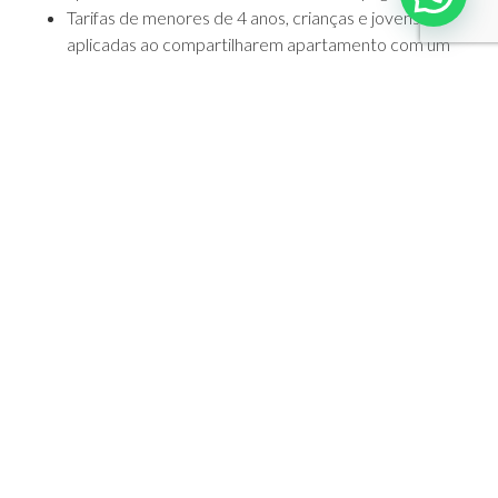
Tarifas de menores de 4 anos, crianças e jovens são
aplicadas ao compartilharem apartamento com um
adulto em berço ou cama adicional.
Para separar apartamentos com 2 adultos e 2
crianças ou jovens, os adultos devem pagar tarifa
Single e assim os menores de idade passam à tarifa
preferencial.
O hotel possui 2 apartamentos Familiares que
atendem de 4 a 6 pessoas. A tarifa mínima a pagar é de
2 adultos em base Dupla e mais 10% de suplemento e
duas crianças ou jovens com a tarifa preferencial.