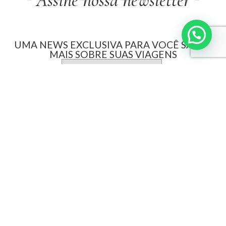
Assine nossa newsletter
UMA NEWS EXCLUSIVA PARA VOCÊ SABER
MAIS SOBRE SUAS VIAGENS
Interpoint
Sobre a Interpoint
GD Digital