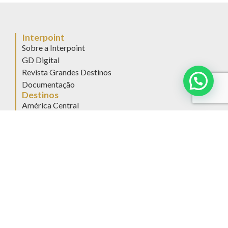
Interpoint
Sobre a Interpoint
GD Digital
Revista Grandes Destinos
Documentação
Destinos
América Central
América do Sul
América do Norte
Europa
África e Ilhas do Índico
Ásia
Oceania
Oriente Médio
Antártida
Trens
Promoções